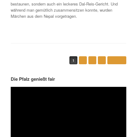
bestaunen, sondern auch ein leckeres Dal-Reis-Gericht. Und
während man gemütlich zusammensitzen konnte, wurden
Märchen aus dem Nepal vorgetragen.
Beitragsnavigation
1
2
3
4
Weiter »
Die Pfalz genießt fair
Video-
Player