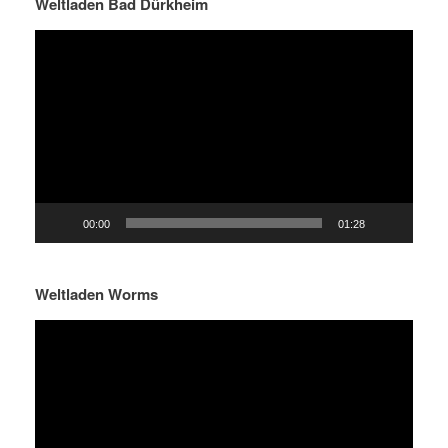
Weltladen Bad Dürkheim
Video-
Player
00:00
01:28
Weltladen Worms
Video-
Player