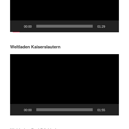
00:00
01:29
Weltladen Kaiserslautern
Video-
Player
00:00
01:55