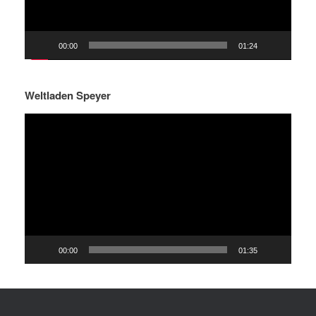
00:00
01:24
Weltladen Speyer
Video-
Player
00:00
01:35