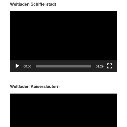
Weltladen Schifferstadt
Video-
Player
00:00
01:29
Weltladen Kaiserslautern
Video-
Player