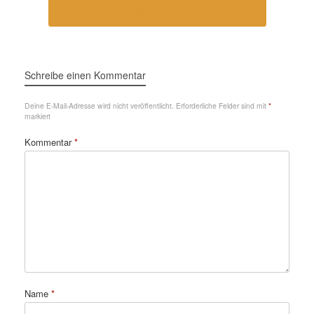
40 Jahre Weltladen Bad Dürkheim…
→
Schreibe einen Kommentar
Deine E-Mail-Adresse wird nicht veröffentlicht.
Erforderliche Felder sind mit
*
markiert
Kommentar
*
Name
*