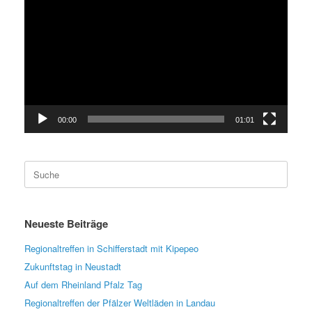
Player
00:00
01:01
Suche
nach:
Neueste Beiträge
Regionaltreffen in Schifferstadt mit Kipepeo
Zukunftstag in Neustadt
Auf dem Rheinland Pfalz Tag
Regionaltreffen der Pfälzer Weltläden in Landau