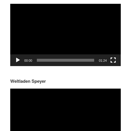
Video-
Player
00:00
01:24
Weltladen Speyer
Video-
Player